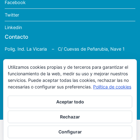
Facebook
Twitter
Linkedin
Contacto
Polig. Ind. La Vicaria – C/ Cuevas de Peñarubia, Nave 1
41564 Lora de Estepa (Sevilla)
Utilizamos cookies propias y de terceros para garantizar el
633 958 449
funcionamiento de la web, medir su uso y mejorar nuestros
servicios. Puede aceptar todas las cookies, rechazar las no
antoniopoliester@movistar.es
necesarias o configurar sus preferencias.
Política de cookies
Aceptar todo
Rechazar
Copyright © 2026
POLIESTER A. RODRIGUEZ
. Diseño y
Configurar
creación:
ISSY Informatica