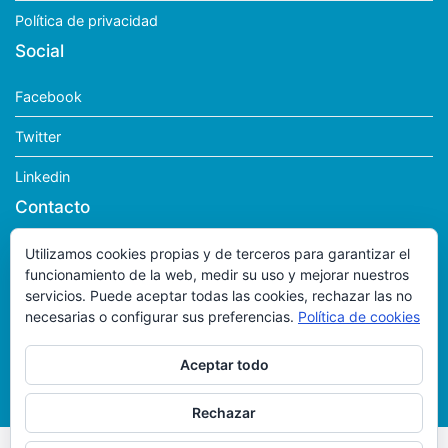
Política de privacidad
Social
Facebook
Twitter
Linkedin
Contacto
Polig. Ind. La Vicaria – C/ Cuevas de Peñarubia, Nave 1
Utilizamos cookies propias y de terceros para garantizar el
funcionamiento de la web, medir su uso y mejorar nuestros
41564 Lora de Estepa (Sevilla)
servicios. Puede aceptar todas las cookies, rechazar las no
necesarias o configurar sus preferencias.
Política de cookies
633 958 449
Aceptar todo
antoniopoliester@movistar.es
Rechazar